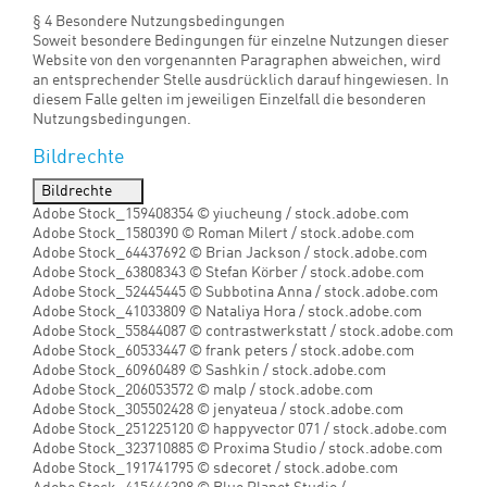
Die Darstellung dieser Website in fremden Frames ist nur mit
schriftlicher Erlaubnis zulässig.
§ 4 Besondere Nutzungsbedingungen
Soweit besondere Bedingungen für einzelne Nutzungen dieser
Website von den vorgenannten Paragraphen abweichen, wird
an entsprechender Stelle ausdrücklich darauf hingewiesen. In
diesem Falle gelten im jeweiligen Einzelfall die besonderen
Nutzungsbedingungen.
Bildrechte
Bildrechte
Adobe Stock_159408354 © yiucheung / stock.adobe.com
Adobe Stock_1580390 © Roman Milert / stock.adobe.com
Adobe Stock_64437692 © Brian Jackson / stock.adobe.com
Adobe Stock_63808343 © Stefan Körber / stock.adobe.com
Adobe Stock_52445445 © Subbotina Anna / stock.adobe.com
Adobe Stock_41033809 © Nataliya Hora / stock.adobe.com
Adobe Stock_55844087 © contrastwerkstatt / stock.adobe.com
Adobe Stock_60533447 © frank peters / stock.adobe.com
Adobe Stock_60960489 © Sashkin / stock.adobe.com
Adobe Stock_206053572 © malp / stock.adobe.com
Adobe Stock_305502428 © jenyateua / stock.adobe.com
Adobe Stock_251225120 © happyvector 071 / stock.adobe.com