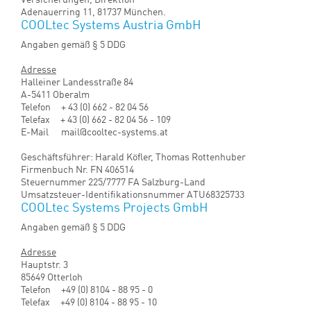
Eine Betriebshaftpflichtversicherung besteht bei GENERALI
Versicherungen, Direktion
Adenauerring 11, 81737 München.
COOLtec Systems Austria GmbH
Angaben gemäß § 5 DDG
Adresse
Halleiner Landesstraße 84
A-5411 Oberalm
Telefon + 43 (0) 662 - 82 04 56
Telefax + 43 (0) 662 - 82 04 56 - 109
E-Mail mail@cooltec-systems.at
Geschäftsführer: Harald Köfler, Thomas Rottenhuber
Firmenbuch Nr. FN 406514
Steuernummer 225/7777 FA Salzburg-Land
Umsatzsteuer-Identifikationsnummer ATU68325733
COOLtec Systems Projects GmbH
Angaben gemäß § 5 DDG
Adresse
Hauptstr. 3
85649 Otterloh