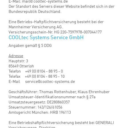
Fax: +49 (0) 81 04 - 88 95 - 10
Internet: http://www.cooltec-systems.de
E-Mail: mail@ cooltec-systems.de
Der Standort des Servers dieser Website befindet sich in der
Bundesrepublik Deutschland.
Eine Betriebs-Haftpflichtversicherung besteht bei der
Mannheimer Versicherung AG.
Versicherungsschein-Nr. HG 220-7597978-007044177
COOLtec Systems Service GmbH
Angaben gemäß § 5 DDG
Adresse
Hauptstr. 3
85649 Otterloh
Telefon +49 (0) 8104 - 88 95 - 0
Telefax +49 (0) 8104 - 88 95 - 10
E-Mail service@cooltec-systems.de
Geschäftsführer: Thomas Rottenhuber, Klaus Ehrenhuber
Umsatzsteuer-Identifikationsnummer nach § 27a
Umsatzsteuergesetz: DE280860357
Steuernummer: 143/126/61056
Amtsgericht München: HRB 196113