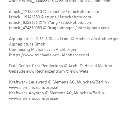
Adobe Stock_367338993 © Blue Planet Studio /
stock.adobe.com
Adobe Stock_500088928 © Brad Pict / stock.adobe.com
istock_171338810 © bronchee / istockphoto.com
istock_19146980 © tttuna / istockphoto.com
istock_8322176 © YinYang / istockphoto.com
istock_474810085 © Dragonimages / istockphoto.com
Alphapicture ID:61-1 Glass Front © Michael von Aichberger
Alphapicture Gmbh
Composing Michaela von Aichberger
(https://www.michaela-von-Aichberger.de)
Data Center Graz Renderings © Arch. DI Harald Markon
Gebäude eww Rechenzentrum © eww Wels
Kraftwerk Lausward © Siemens AG, München/Berlin -
www.siemens.com/presse
Kraftwerk Ägypten © Siemens AG, München/Berlin -
www.siemens.com/presse
Produktbilder:
Alle Produktbilder, produktbezogene Bilder und Grafiken
wurden uns von unseren Geschäftspartnern zur Verfügung