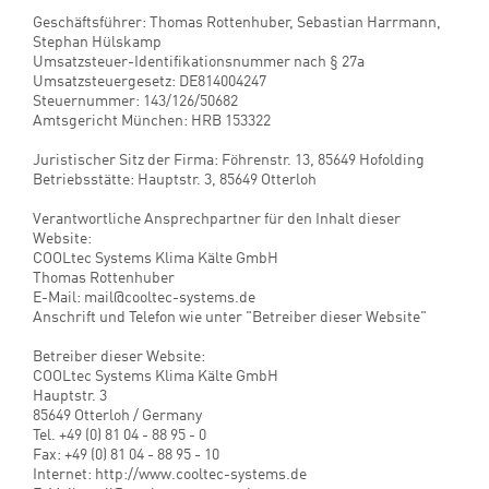
Telefax +49 (0) 8104 - 88 95 - 10
E-Mail mail@cooltec-systems.de
Geschäftsführer: Thomas Rottenhuber, Sebastian Harrmann,
Stephan Hülskamp
Umsatzsteuer-Identifikationsnummer nach § 27a
Umsatzsteuergesetz: DE814004247
Steuernummer: 143/126/50682
Amtsgericht München: HRB 153322
Juristischer Sitz der Firma: Föhrenstr. 13, 85649 Hofolding
Betriebsstätte: Hauptstr. 3, 85649 Otterloh
Verantwortliche Ansprechpartner für den Inhalt dieser
Website:
COOLtec Systems Klima Kälte GmbH
Thomas Rottenhuber
E-Mail: mail@cooltec-systems.de
Anschrift und Telefon wie unter "Betreiber dieser Website"
Betreiber dieser Website:
COOLtec Systems Klima Kälte GmbH
Hauptstr. 3
85649 Otterloh / Germany
Tel. +49 (0) 81 04 - 88 95 - 0