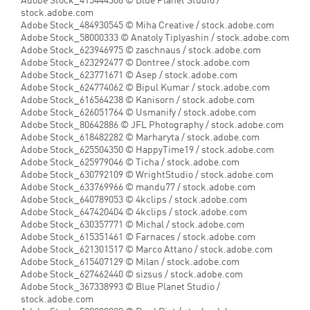
Adobe Stock_323710885 © Proxima Studio / stock.adobe.com
Adobe Stock_191741795 © sdecoret / stock.adobe.com
Adobe Stock_415444308 © Blue Planet Studio /
stock.adobe.com
Adobe Stock_484930545 © Miha Creative / stock.adobe.com
Adobe Stock_58000333 © Anatoly Tiplyashin / stock.adobe.com
Adobe Stock_623946975 © zaschnaus / stock.adobe.com
Adobe Stock_623292477 © Dontree / stock.adobe.com
Adobe Stock_623771671 © Asep / stock.adobe.com
Adobe Stock_624774062 © Bipul Kumar / stock.adobe.com
Adobe Stock_616564238 © Kanisorn / stock.adobe.com
Adobe Stock_626051764 © Usmanify / stock.adobe.com
Adobe Stock_80642886 © JFL Photography / stock.adobe.com
Adobe Stock_618482282 © Marharyta / stock.adobe.com
Adobe Stock_625504350 © HappyTime19 / stock.adobe.com
Adobe Stock_625979046 © Ticha / stock.adobe.com
Adobe Stock_630792109 © WrightStudio / stock.adobe.com
Adobe Stock_633769966 © mandu77 / stock.adobe.com
Adobe Stock_640789053 © 4kclips / stock.adobe.com
Adobe Stock_647420404 © 4kclips / stock.adobe.com
Adobe Stock_630357771 © Michal / stock.adobe.com
Adobe Stock_615351461 © Farnaces / stock.adobe.com
Adobe Stock_621301517 © Marco Attano / stock.adobe.com
Adobe Stock_615407129 © Milan / stock.adobe.com
Adobe Stock_627462440 © sizsus / stock.adobe.com